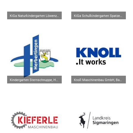
KiGa Naturkindergarten Löwenzahn, Mengen-Rulfingen
KiGa Schulkindergarten Spatzennest, Mengen-Beuren
Kindergarten Sternschnuppe, Herbertingen-Marbach
Knoll Maschinenbau GmbH, Bad Saulgau