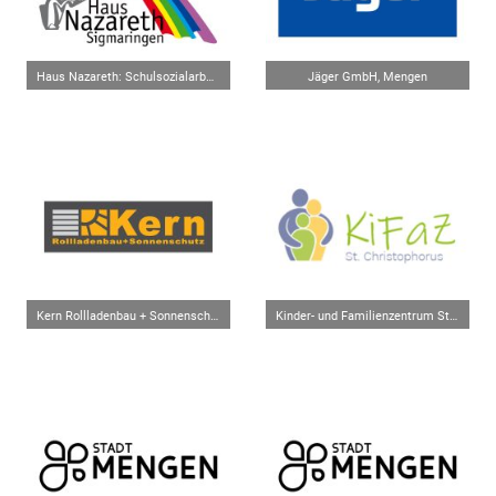
Haus Nazareth: Schulsozialarbeit Hohentengen
Jäger GmbH, Mengen
Kern Rollladenbau + Sonnenschutz GmbH, Hohentengen
Kinder- und Familienzentrum St. Christophorus, Mengen-Ennetach